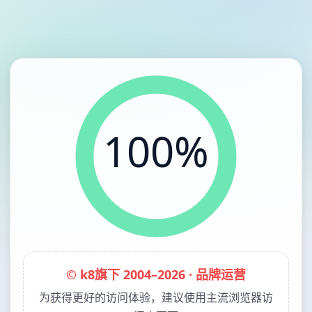
100%
© k8旗下 2004–2026 · 品牌运营
为获得更好的访问体验，建议使用主流浏览器访